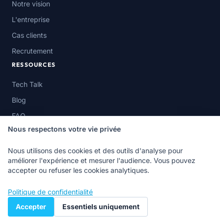
Notre vision
L'entreprise
Cas clients
Recrutement
RESSOURCES
Tech Talk
Blog
FAQ
Nous respectons votre vie privée
Nous utilisons des cookies et des outils d'analyse pour
améliorer l'expérience et mesurer l'audience. Vous pouvez
© Cloud Inspire SAS 2026 — Rueil Malmaison, France ·
accepter ou refuser les cookies analytiques.
Abidjan, Côte d'Ivoire
Mentions légales
Confidentialité
Politique de confidentialité
Accepter
Essentiels uniquement